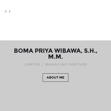
BOMA PRIYA WIBAWA, S.H.,
M.M.
LAWYER / MANAGING PARTNER
ABOUT ME