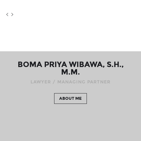
BOMA PRIYA WIBAWA, S.H.,
M.M.
LAWYER / MANAGING PARTNER
ABOUT ME