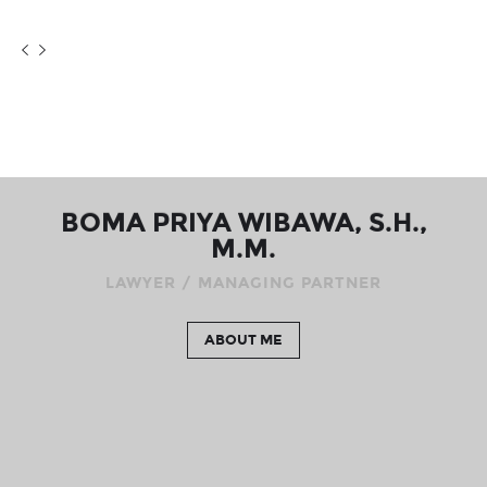
BOMA PRIYA WIBAWA, S.H.,
M.M.
LAWYER / MANAGING PARTNER
ABOUT ME