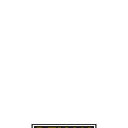
Perorangan & Badan Hukum
175
PERKARA
Selesai