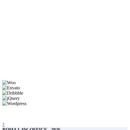
Pengalaman
257
Klien
Perorangan & Badan Hukum
175
Perkara
Selesai
↑
BOMA LAW OFFICE
-
2026