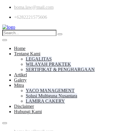
boma.law@mail.com
+6282221575606
Home
Tentang Kami
LEGALITAS
WILAYAH PRAKTEK
SERTIFIKAT & PENGHARGAAN
Artikel
Galery
Mitra
YACO MANAGEMENT
Solusi Multiguna Nusantara
LAMIRA CAKERY
Disclaimer
Hubungi Kami